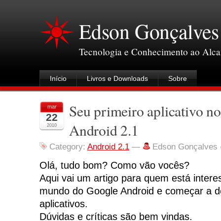
Edson Gonçalves
Tecnologia e Conhecimento ao Alc
Início
Livros e Downloads
Sobre
Seu primeiro aplicativo n
mar
22
Android 2.1
2010
Category:
Android 2.1
—
Edson Gonçalves
Olá, tudo bom? Como vão vocês?
Aqui vai um artigo para quem está inter
mundo do Google Android e começar a d
aplicativos.
Dúvidas e críticas são bem vindas.