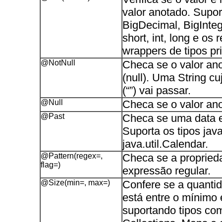
valor anotado. Suport
BigDecimal, BigIntege
short, int, long e os 
wrappers de tipos pri
@NotNull
Checa se o valor an
(null). Uma String cu
(“”) vai passar.
@Null
Checa se o valor anot
@Past
Checa se uma data e
Suporta os tipos java
java.util.Calendar.
@Pattern(regex=,
Checa se a propried
flag=)
expressão regular.
@Size(min=, max=)
Confere se a quanti
está entre o mínimo
suportando tipos com