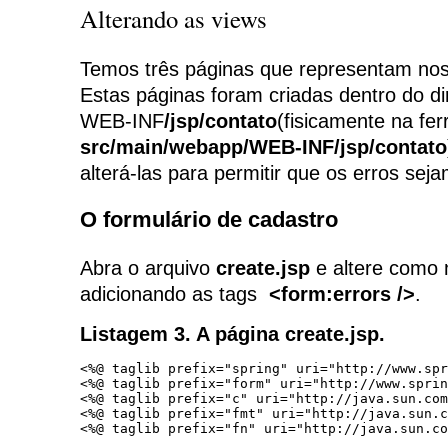
Alterando as views
Temos três páginas que representam nos
Estas páginas foram criadas dentro do d
WEB-INF
/jsp/contato
(fisicamente na fe
src/main/webapp/WEB-INF/jsp/contato
alterá-las para permitir que os erros seja
O formulário de cadastro
Abra o arquivo
create.jsp
e altere como
adicionando as tags
<form:errors />
.
Listagem 3. A página create.jsp.
<%@ taglib prefix="spring" uri="http://www.spr
<%@ taglib prefix="form" uri="http://www.sprin
<%@ taglib prefix="c" uri="http://java.sun.com
<%@ taglib prefix="fmt" uri="http://java.sun.c
<%@ taglib prefix="fn" uri="http://java.sun.co