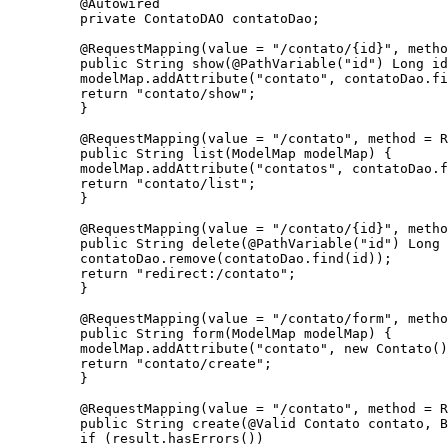
@Autowired

private ContatoDAO contatoDao;

@RequestMapping(value = "/contato/{id}", metho
public String show(@PathVariable("id") Long id
modelMap.addAttribute("contato", contatoDao.fi
return "contato/show";

}

@RequestMapping(value = "/contato", method = R
public String list(ModelMap modelMap) {

modelMap.addAttribute("contatos", contatoDao.f
return "contato/list";

}

@RequestMapping(value = "/contato/{id}", metho
public String delete(@PathVariable("id") Long 
contatoDao.remove(contatoDao.find(id));

return "redirect:/contato";

}

@RequestMapping(value = "/contato/form", metho
public String form(ModelMap modelMap) {

modelMap.addAttribute("contato", new Contato()
return "contato/create";

}

@RequestMapping(value = "/contato", method = R
public String create(@Valid Contato contato, B
if (result.hasErrors())
