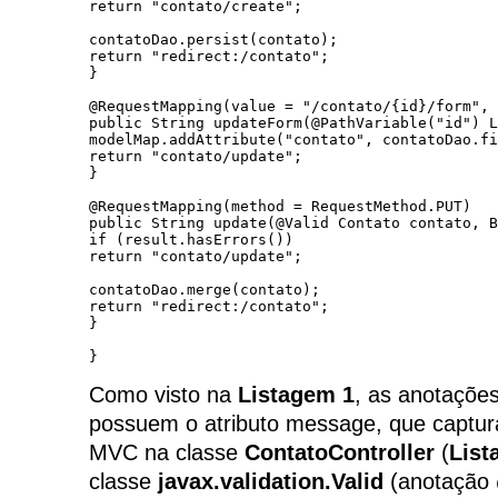
return "contato/create";

contatoDao.persist(contato);

return "redirect:/contato";

}

@RequestMapping(value = "/contato/{id}/form", 
public String updateForm(@PathVariable("id") L
modelMap.addAttribute("contato", contatoDao.fi
return "contato/update";

}

@RequestMapping(method = RequestMethod.PUT)

public String update(@Valid Contato contato, B
if (result.hasErrors())

return "contato/update";

contatoDao.merge(contato);

return "redirect:/contato";

}

}
Como visto na
Listagem 1
, as anotaçõe
possuem o atributo message, que captur
MVC na classe
ContatoController
(
List
classe
javax.validation.Valid
(anotação