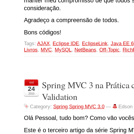
manter meu compromisso de que todos 
consideração.
Agradeço a compreensão de todos.
Bons códigos!
Tags:
AJAX
,
Eclipse IDE
,
EclipseLink
,
Java EE 6
Livros
,
MVC
,
MySQL
,
NetBeans
,
Off-Topic
,
Rich
Spring MVC 3 na Prática
out
24
Validation
2010
Category:
Spring
,
Spring MVC 3.0
—
Edson
Olá Pessoal, tudo bom? Como vão você
Este é o terceiro artigo da série Spring