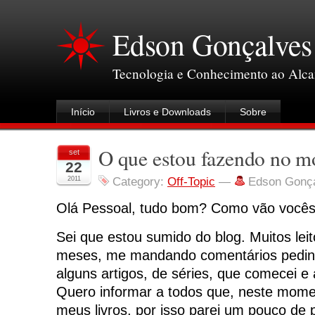
Edson Gonçalves
Tecnologia e Conhecimento ao Alc
Início
Livros e Downloads
Sobre
O que estou fazendo no 
set
22
2011
Category:
Off-Topic
—
Edson Gonç
Olá Pessoal, tudo bom? Como vão você
Sei que estou sumido do blog. Muitos lei
meses, me mandando comentários pedin
alguns artigos, de séries, que comecei e 
Quero informar a todos que, neste mome
meus livros, por isso parei um pouco de 