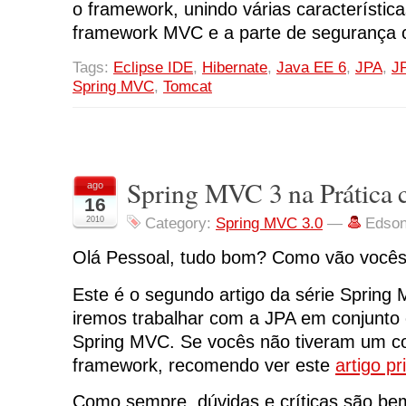
o framework, unindo várias característic
framework MVC e a parte de segurança c
Tags:
Eclipse IDE
,
Hibernate
,
Java EE 6
,
JPA
,
J
Spring MVC
,
Tomcat
Spring MVC 3 na Prática 
ago
16
2010
Category:
Spring MVC 3.0
—
Edson
Olá Pessoal, tudo bom? Como vão você
Este é o segundo artigo da série Spring
iremos trabalhar com a JPA em conjunto
Spring MVC. Se vocês não tiveram um con
framework, recomendo ver este
artigo pr
Como sempre, dúvidas e críticas são be