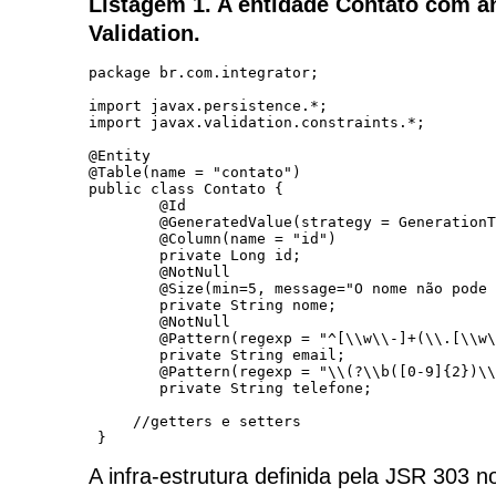
Listagem 1. A entidade Contato com 
Validation.
package br.com.integrator;

import javax.persistence.*;

import javax.validation.constraints.*;

@Entity

@Table(name = "contato")

public class Contato {

	@Id

	@GeneratedValue(strategy = GenerationType.IDENTITY)

	@Column(name = "id")

	private Long id;

	@NotNull

	@Size(min=5, message="O nome não pode ter menos que 5 caracteres!")

	private String nome;

	@NotNull

	@Pattern(regexp = "^[\\w\\-]+(\\.[\\w\\-]+)*@([A-Za-z0-9-]+\\.)+[A-Za-z]{2,4}$", message="E-mail com formato incorreto.")

	private String email;

	@Pattern(regexp = "\\(?\\b([0-9]{2})\\)?[-. ]?([0-9]{4})[-. ]?([0-9]{4})\\b", message="Telefone em formato incorreto")

	private String telefone; 

     //getters e setters

A infra-estrutura definida pela JSR 303 