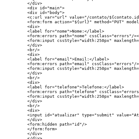
 </div>

 <div id="main">

 <div id="body">

 <c:url var="url" value="/contato/${contato.id
 <form:form action="${url}" method="PUT" model
 <div>

 <label for="nome">Nome:</label>

 <form:errors path="nome" cssClass="errors"/><
 <form:input cssStyle="width:250px" maxlength=
 </div>

 <br/>

 <div>

 <label for="email">Email:</label>

 <form:errors path="email" cssClass="errors"/>
 <form:input cssStyle="width:250px" maxlength=
 </div>

 <br/>

 <div>

 <label for="telefone">Telefone:</label>

 <form:errors path="telefone" cssClass="errors
 <form:input cssStyle="width:250px" maxlength=
 </div>

 <br/>

 <div>

 <input id="atualizar" type="submit" value="At
 </div>

 <form:hidden path="id"/>

 </form:form>

 </div>

 </div>
