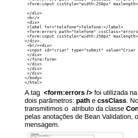
 <form:input cssStyle="width:250px" maxlength=
 </div>

 <br/>

 <div>

 <label for="telefone">Telefone:</label>

 <form:errors path="telefone" cssClass="errors
 <form:input cssStyle="width:250px" maxlength=
</div>

 <br/><div>

 <input id="criar" type="submit" value="Criar 
 </div>

 </form:form>

 </div>

 </div>

 </div>

</body>

</html>
A tag
<form:errors />
foi utilizada n
dois parâmetros:
path
e
cssClass
. N
transmitimos o atributo da classe
Con
pelas anotações de Bean Validation, 
mensagem.