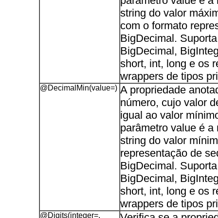
parâmetro value é a
string do valor máxi
com o formato repr
BigDecimal. Suporta
BigDecimal, BigIntege
short, int, long e os 
wrappers de tipos pri
@DecimalMin(value=)
A propriedade anota
número, cujo valor d
igual ao valor mínim
parâmetro value é a
string do valor míni
representação de se
BigDecimal. Suporta
BigDecimal, BigIntege
short, int, long e os 
wrappers de tipos pri
@Digits(integer=,
Verifica se a propri