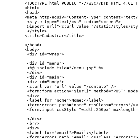
<!DOCTYPE html PUBLIC "-//W3C//DTD HTML 4.01 T
<html>

<head>

<meta http-equiv="Content-Type" content="text/
 <style type="text/css" media="screen">

 @import url("<c:url value="/static/styles/sty
 </style>

<title>Cadastrar</title>

</head>

<body>

 <div id="wrap">

 <div id="menu">

 <%@ include file="/menu.jsp" %>

 </div>

 <div id="main">

 <div id="body">

 <c:url var="url" value="/contato" />

 <form:form action="${url}" method="POST" mode
 <div>

 <label for="nome">Nome:</label>

 <form:errors path="nome" cssClass="errors"/><
 <form:input cssStyle="width:250px" maxlength=
 </div>

 <br/>

 <div>

 <label for="email">Email:</label>

 <form:errors path="email" cssClass="errors"/>