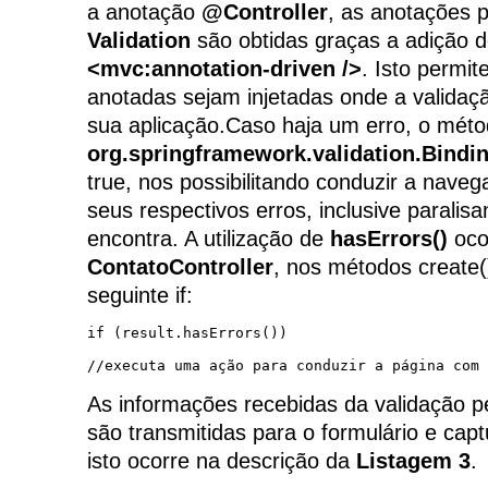
a anotação
@Controller
, as anotações 
Validation
são obtidas graças a adição 
<mvc:annotation-driven />
. Isto permi
anotadas sejam injetadas onde a validaç
sua aplicação.Caso haja um erro, o mét
org.springframework.validation.Bindi
true, nos possibilitando conduzir a nave
seus respectivos erros, inclusive paralis
encontra. A utilização de
hasErrors()
oco
ContatoController
, nos métodos create(
seguinte if:
if (result.hasErrors())

//executa uma ação para conduzir a página com 
As informações recebidas da validação pe
são transmitidas para o formulário e cap
isto ocorre na descrição da
Listagem 3
.