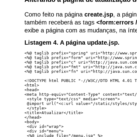
Como feito na página
create.jsp
, a pági
também receberá as tags
<form:errors 
exibe a página com as mudanças, na ínt
Listagem 4. A página update.jsp.
<%@ taglib prefix="spring" uri="http://www.spr
<%@ taglib prefix="form" uri="http://www.sprin
<%@ taglib prefix="c" uri="http://java.sun.com
<%@ taglib prefix="fmt" uri="http://java.sun.c
<%@ taglib prefix="fn" uri="http://java.sun.co
<!DOCTYPE html PUBLIC "-//W3C//DTD HTML 4.01 T
<html>

<head>

<meta http-equiv="Content-Type" content="text/
 <style type="text/css" media="screen">

 @import url("<c:url value="/static/styles/sty
 </style>

<title>Atualizar</title>

</head>

<body>

 <div id="wrap">

 <div id="menu">

 <%@ include file="/menu.jsp" %>
