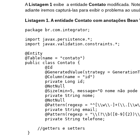
A
Listagem 1
exibe a entidade
Contato
modificada. Not
adiante iremos capturá-las para exibir o problema ao usuá
Listagem 1. A entidade Contato com anotações Bean V
package br.com.integrator;

import javax.persistence.*;

import javax.validation.constraints.*;

@Entity

@Table(name = "contato")

public class Contato {

	@Id

	@GeneratedValue(strategy = GenerationType.IDENTITY)

	@Column(name = "id")

	private Long id;

	@NotNull

	@Size(min=5, message="O nome não pode ter menos que 5 caracteres!")

	private String nome;

	@NotNull

	@Pattern(regexp = "^[\\w\\-]+(\\.[\\w\\-]+)*@([A-Za-z0-9-]+\\.)+[A-Za-z]{2,4}$", message="E-mail com formato incorreto.")

	private String email;

	@Pattern(regexp = "\\(?\\b([0-9]{2})\\)?[-. ]?([0-9]{4})[-. ]?([0-9]{4})\\b", message="Telefone em formato incorreto")

	private String telefone; 

     //getters e setters
