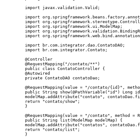
import javax.validation.Valid;

import org.springframework.beans.factory.annot
import org.springframework.stereotype.Controll
import org.springframework.ui.ModelMap;

import org.springframework.validation.BindingR
import org.springframework.web.bind.annotation
import br.com.integrator.dao.ContatoDAO;

import br.com.integrator.Contato;

@Controller

@RequestMapping("/contato/**")

public class ContatoController {

@Autowired

private ContatoDAO contatoDao;

@RequestMapping(value = "/contato/{id}", metho
public String show(@PathVariable("id") Long id
modelMap.addAttribute("contato", contatoDao.fi
return "contato/show";

}

@RequestMapping(value = "/contato", method = R
public String list(ModelMap modelMap) {

modelMap.addAttribute("contatos", contatoDao.f
return "contato/list";

}
