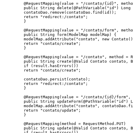
@RequestMapping(value = "/contato/{id}", metho
public String delete(@PathVariable("id") Long 
contatoDao.remove(contatoDao.find(id));

return "redirect:/contato";

}

@RequestMapping(value = "/contato/form", metho
public String form(ModelMap modelMap) {

modelMap.addAttribute("contato", new Contato()
return "contato/create";

}

@RequestMapping(value = "/contato", method = R
public String create(@Valid Contato contato, B
if (result.hasErrors())

return "contato/create";

contatoDao.persist(contato);

return "redirect:/contato";

}

@RequestMapping(value = "/contato/{id}/form", 
public String updateForm(@PathVariable("id") L
modelMap.addAttribute("contato", contatoDao.fi
return "contato/update";

}

@RequestMapping(method = RequestMethod.PUT)

public String update(@Valid Contato contato, B
if (result.hasErrors())
