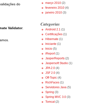
março 2010
(2)
validações do
fevereiro 2010
(4)
janeiro 2010
(3)
Categorias
nate Validator
.
Android 2.1
(1)
Certificações
(1)
Hibernate
(1)
tamos.
Iniciante
(1)
Inicio
(5)
iReport
(1)
JasperReports
(2)
Jaspersoft Studio
(1)
JPA 2.0
(4)
JSF 2.0
(4)
Off-Topic
(4)
RichFaces
(1)
Servidores Java
(5)
Spring
(3)
Spring MVC 3.0
(3)
Tomcat
(2)