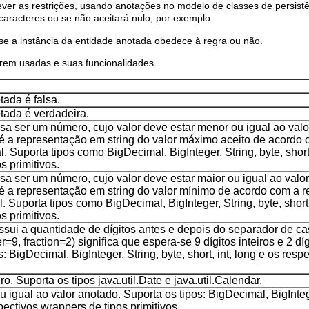
rever as restrições, usando anotações no modelo de classes de persist
aracteres ou se não aceitará nulo, por exemplo.
se a instância da entidade anotada obedece à regra ou não.
rem usadas e suas funcionalidades.
ada é falsa.
tada é verdadeira.
sa ser um número, cujo valor deve estar menor ou igual ao val
 é a representação em string do valor máximo aceito de acordo 
Suporta tipos como BigDecimal, BigInteger, String, byte, short,
s primitivos.
sa ser um número, cujo valor deve estar maior ou igual ao valo
 é a representação em string do valor mínimo de acordo com a 
Suporta tipos como BigDecimal, BigInteger, String, byte, short, 
s primitivos.
ossui a quantidade de dígitos antes e depois do separador de ca
9, fraction=2) significa que espera-se 9 dígitos inteiros e 2 díg
s: BigDecimal, BigInteger, String, byte, short, int, long e os resp
.
o. Suporta os tipos java.util.Date e java.util.Calendar.
u igual ao valor anotado. Suporta os tipos: BigDecimal, BigInteg
spectivos wrappers de tipos primitivos.