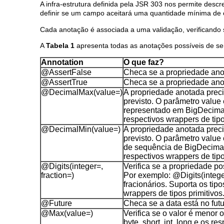
A infra-estrutura definida pela JSR 303 nos permite desc
definir se um campo aceitará uma quantidade mínima de c
Cada anotação é associada a uma validação, verificando 
A
Tabela 1
apresenta todas as anotações possíveis de se
Annotation
O que faz?
@AssertFalse
Checa se a propriedade anot
@AssertTrue
Checa se a propriedade ano
@DecimalMax(value=)
A propriedade anotada preci
previsto. O parâmetro value
representado em BigDecimal. 
respectivos wrappers de tipo
@DecimalMin(value=)
A propriedade anotada preci
previsto. O parâmetro value
de sequência de BigDecimal. 
respectivos wrappers de tipo
@Digits(integer=,
Verifica se a propriedade p
fraction=)
Por exemplo: @Digits(integer=
fracionários. Suporta os tipo
wrappers de tipos primitivos
@Future
Checa se a data está no futur
@Max(value=)
Verifica se o valor é menor o
byte, short, int, long e os re