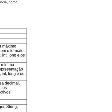
ência, como
or máximo
com o formato
 int, long e os
r mínimo
representação
int, long e os
sa decimal.
itos
ectivos
er, String,