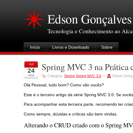
Edson Gonçalves
Tecnologia e Conhecimento ao Alc
Início
Livros e Downloads
Sobre
Spring MVC 3 na Prática 
out
24
2010
Category:
Spring
,
Spring MVC 3.0
—
Edson Gonç
Olá Pessoal, tudo bom? Como vão vocês?
Este é o terceiro artigo da série Spring MVC 3.0. Se voc
Para acompanhar esta terceira parte, recomendo ter cria
Como sempre, dúvidas e críticas são bem vindas.
Alterando o CRUD criado com o Spring M