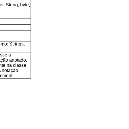
r, String, byte,
mo: Strings,
esse a
ação anotado.
nte na classe
A notação
omment.