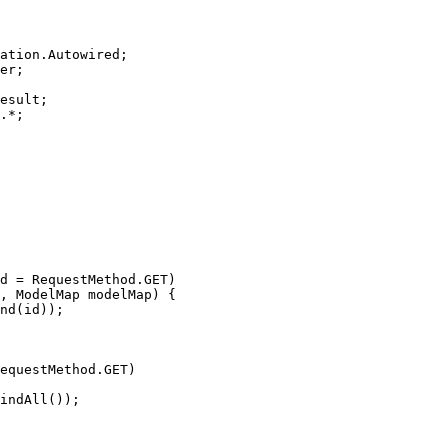
ation.Autowired;

er;

esult;

.*;

d = RequestMethod.GET)

, ModelMap modelMap) {

nd(id));

equestMethod.GET)

indAll());
