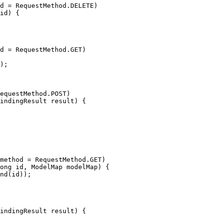
d = RequestMethod.DELETE)

id) {

d = RequestMethod.GET)

);

equestMethod.POST)

indingResult result) {

method = RequestMethod.GET)

ong id, ModelMap modelMap) {

nd(id));

indingResult result) {
