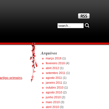
Arquivos
março 2016
(1)
fevereiro 2016
(4)
abril 2012
(1)
setembro 2011
(1)
artigo primeiro
.
agosto 2011
(1)
janeiro 2011
(1)
outubro 2010
(1)
agosto 2010
(2)
junho 2010
(2)
maio 2010
(3)
abril 2010
(3)