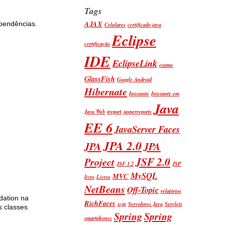
Tags
AJAX
ependências.
Celulares
certificado java
Eclipse
certificação
IDE
EclipseLink
exame
GlassFish
Google Android
Hibernate
Iniciante
Iniciante em
Java
Java Web
ireport
jasperreports
EE 6
JavaServer Faces
JPA 2.0
JPA
JPA
JSF 2.0
Project
JSF 1.2
JSP
MySQL
MVC
livro
Livros
NetBeans
Off-Topic
relatórios
dation na
RichFaces
scjp
Servidores Java
Servlets
s classes
Spring
Spring
smartphones