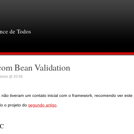
ance de Todos
com Bean Validation
alves @ 20:56
ês não tiveram um contato inicial com o framework, recomendo ver este
do o projeto do
segundo artigo
.
VC