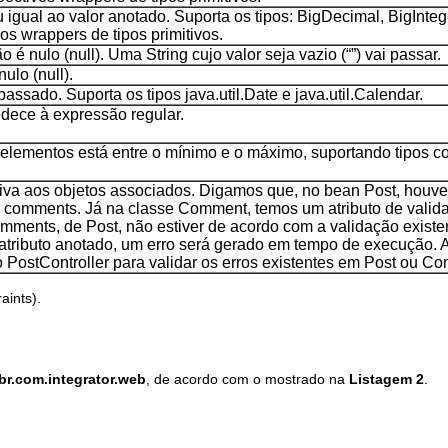
u igual ao valor anotado. Suporta os tipos: BigDecimal, BigIntege
ivos wrappers de tipos primitivos.
é nulo (null). Uma String cujo valor seja vazio (“”) vai passar.
ulo (null).
ssado. Suporta os tipos java.util.Date e java.util.Calendar.
dece à expressão regular.
elementos está entre o mínimo e o máximo, suportando tipos co
iva aos objetos associados. Digamos que, no bean Post, houv
o comments. Já na classe Comment, temos um atributo de valid
omments, de Post, não estiver de acordo com a validação existe
tributo anotado, um erro será gerado em tempo de execução. 
PostController para validar os erros existentes em Post ou C
aints).
br.com.integrator.web
, de acordo com o mostrado na
Listagem 2
.