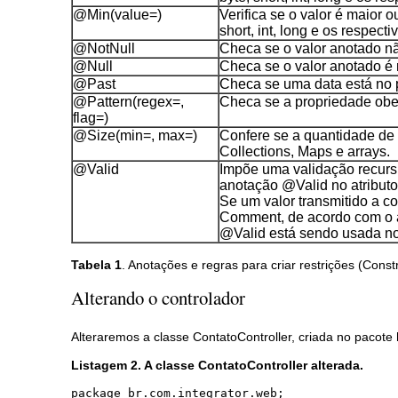
@Min(value=)
Verifica se o valor é maior o
short, int, long e os respect
@NotNull
Checa se o valor anotado não 
@Null
Checa se o valor anotado é n
@Past
Checa se uma data está no pa
@Pattern(regex=,
Checa se a propriedade obe
flag=)
@Size(min=, max=)
Confere se a quantidade de 
Collections, Maps e arrays.
@Valid
Impõe uma validação recurs
anotação @Valid no atribut
Se um valor transmitido a c
Comment, de acordo com o a
@Valid está sendo usada no 
Tabela 1
. Anotações e regras para criar restrições (Constr
Alterando o controlador
Alteraremos a classe ContatoController, criada no pacote
Listagem 2. A classe ContatoController alterada.
package br.com.integrator.web;
